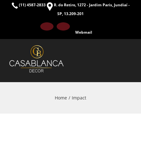
Skip
(11) 4587-2833
R. do Retiro, 1272 - Jardim Paris, Jundiaí -
to
SP, 13.209-201
content
Facebook
Instagram
Webmail
Home
Impact