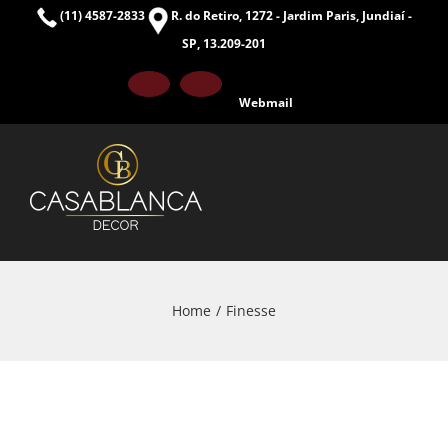
Skip
(11) 4587-2833
R. do Retiro, 1272 - Jardim Paris, Jundiaí -
to
SP, 13.209-201
content
Facebook
Instagram
Webmail
Home
Finesse