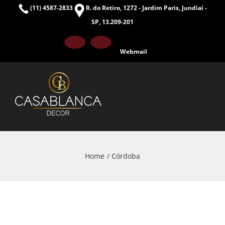
Skip
(11) 4587-2833
R. do Retiro, 1272 - Jardim Paris, Jundiaí -
to
SP, 13.209-201
content
Facebook
Instagram
Webmail
Home
Córdoba