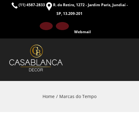
Skip
(11) 4587-2833
R. do Retiro, 1272 - Jardim Paris, Jundiaí -
to
SP, 13.209-201
content
Facebook
Instagram
Webmail
Home
Marcas do Tempo