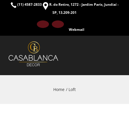
Skip
(11) 4587-2833
R. do Retiro, 1272 - Jardim Paris, Jundiaí -
to
SP, 13.209-201
content
Facebook
Instagram
Webmail
Home
Loft