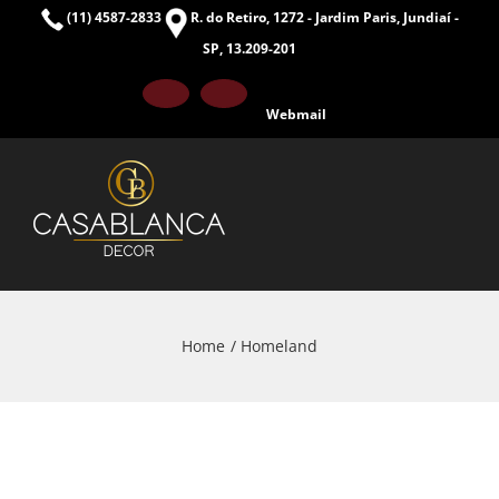
Skip
(11) 4587-2833
R. do Retiro, 1272 - Jardim Paris, Jundiaí -
to
SP, 13.209-201
content
Facebook
Instagram
Webmail
Home
Homeland