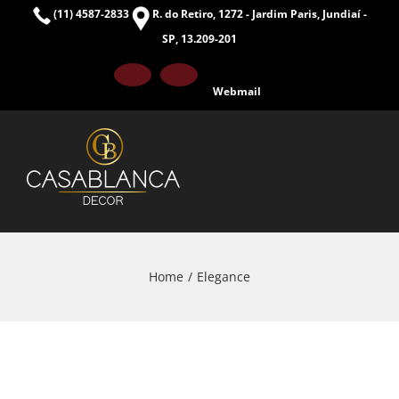
Skip
(11) 4587-2833
R. do Retiro, 1272 - Jardim Paris, Jundiaí -
to
SP, 13.209-201
content
Facebook
Instagram
Webmail
Home
Elegance