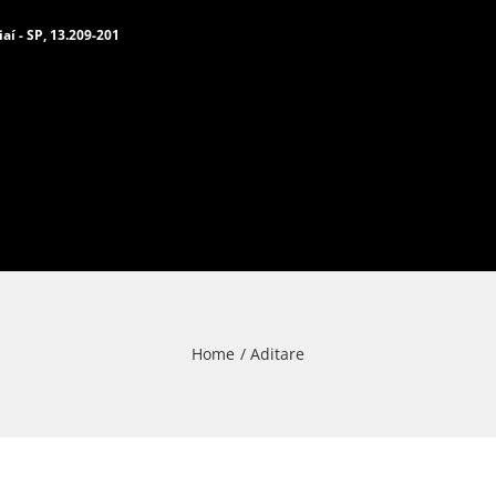
iaí - SP, 13.209-201
Home
Aditare